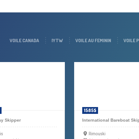
VOILE CANADA
IYTW
VOILE AU FEMININ
VOILE 
1585$
ay Skipper
International Bareboat Ski
is
Rimouski