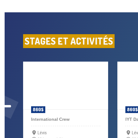
STAGES ET ACTIVITÉS
Précédent
860$
860$
International Crew
IYT D
Lévis
Lév