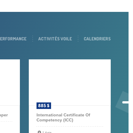
PERFORMANCE
ACTIVITÉS VOILE
CALENDRIERS
885 $
S
pper
International Certificate Of
Competency (ICC)
Lévis