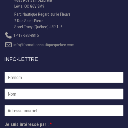
4685 Rue Saint-Laurent
Lévis, QC G6V 8M9
Parc Nautique Regard sur le Fleuve
2 Rue Saint-Pierre
Sorel-Tracy (Québec) J3P 1J6
1-418-683-8815
info@formationnautiquequebec.com
INFO-LETTRE
s
P
u
r
i
é
s
N
n
p
o
o
a
m
m
r
C
*
P
o
r
u
é
Je suis intéressé par :
*
r