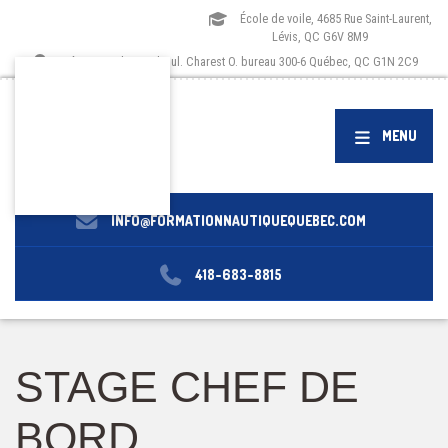
École de voile, 4685 Rue Saint-Laurent,
Lévis, QC G6V 8M9
Siège social, 1173 boul. Charest O. bureau 300-6 Québec, QC G1N 2C9
MENU
INFO@FORMATIONNAUTIQUEQUEBEC.COM
418-683-8815
STAGE CHEF DE
BORD