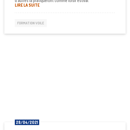
d’autres la pratiqueront comme loisir estival.
« PAR OÙ COMMENCER POUR FAIRE DE LA VOILE ? »
LIRE LA SUITE
FORMATION VOILE
28/04/2021