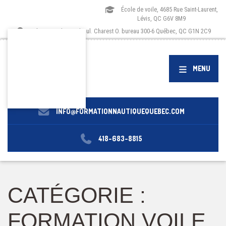
École de voile, 4685 Rue Saint-Laurent,
Lévis, QC G6V 8M9
Siège social, 1173 boul. Charest O. bureau 300-6 Québec, QC G1N 2C9
MENU
INFO@FORMATIONNAUTIQUEQUEBEC.COM
418-683-8815
CATÉGORIE :
FORMATION VOILE