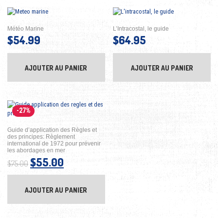
Météo Marine
L’Intracostal, le guide
$
54.99
$
64.95
AJOUTER AU PANIER
AJOUTER AU PANIER
-27%
Guide d’application des Règles et
des principes: Règlement
international de 1972 pour prévenir
les abordages en mer
Le prix initial était : $75.00.
Le prix actuel est : $55.00.
$
55.00
$
75.00
AJOUTER AU PANIER