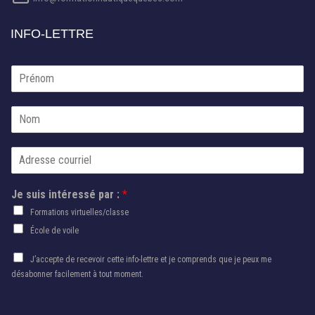
INFO-LETTRE
*
P
p
r
a
é
r
N
n
*
o
o
m
m
C
*
o
u
Je suis intéressé par :
*
r
r
Formations virtuelles/classe
i
École de voile
e
l
A
J’accepte de recevoir cette info-lettre et je comprends que je peux me
*
u
désabonner facilement à tout moment.
t
o
r