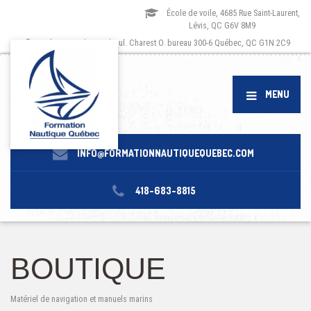
École de voile, 4685 Rue Saint-Laurent,
Lévis, QC G6V 8M9
Siège social, 1173 boul. Charest O. bureau 300-6 Québec, QC G1N 2C9
MENU
INFO@FORMATIONNAUTIQUEQUEBEC.COM
418-683-8815
BOUTIQUE
Matériel de navigation et manuels marins