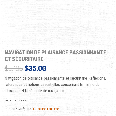
NAVIGATION DE PLAISANCE PASSIONNANTE
ET SÉCURITAIRE
Le prix initial était : $37.95.
Le prix actuel est : $3
$
37.95
$
35.00
Navigation de plaisance passionnante et sécuritaire Réflexions,
références et notions essentielles concernant la marine de
plaisance et la sécurité de navigation.
Rupture de stock
UGS :
015
Catégorie :
Formation nautisme