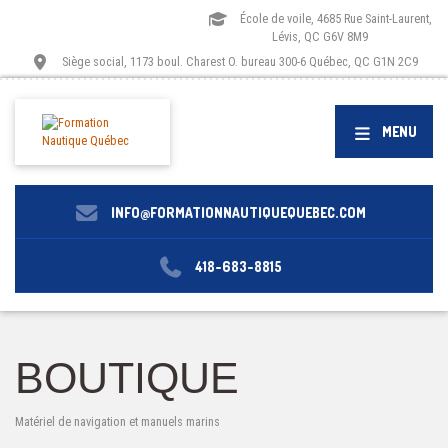
École de voile, 4685 Rue Saint-Laurent,
Lévis, QC G6V 8M9
Siège social, 1173 boul. Charest O. bureau 300-6 Québec, QC G1N 2C9
MENU
INFO@FORMATIONNAUTIQUEQUEBEC.COM
418-683-8815
BOUTIQUE
Matériel de navigation et manuels marins