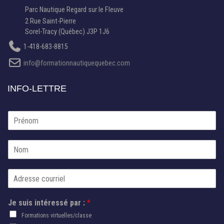
Parc Nautique Regard sur le Fleuve
2 Rue Saint-Pierre
Sorel-Tracy (Québec) J3P 1J6
1-418-683-8815
info@formationnautiquequebec.com
INFO-LETTRE
P
r
é
N
n
o
o
m
m
C
*
o
u
A
Je suis intéressé par :
*
r
u
r
Formations virtuelles/classe
t
i