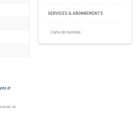
SERVICES & ABONNEMENTS
Carte de membre
nante et
était : $37.95.
actuel est : $35.00.