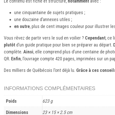
Le contenu est riche et structuré,
notamment
avec :
une cinquantaine de sujets pratiques ;
une douzaine d’annexes utiles ;
en outre
, plus de cent images couleur pour illustrer le
Vous rêvez de partir vers le sud en voilier ?
Cependant
, ce 
plutôt
d’un guide pratique pour bien se préparer au départ.
complète.
Ainsi
, elle comprend plus d’une centaine de phot
QR.
Enfin
, l’ouvrage compte 420 pages, imprimées sur un pa
Des milliers de Québécois l’ont déjà lu.
Grâce à ces conseil
INFORMATIONS COMPLÉMENTAIRES
Poids
623 g
Dimensions
23 × 15 × 2.5 cm