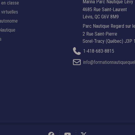
Marina Parc Nautique Lévy
 en classe
4685 Rue Saint-Laurent
virtuelles
Lévis, QC G6V 8M9
 autonome
Parc Nautique Regard sur l
Nautique
2 Rue Saint-Pierre
s
Sorel-Tracy (Québec) J3P 
1-418-683-8815
info@formationnautiquequ