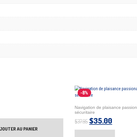
-8%
Navigation de plaisance passion
sécuritaire
Le prix initial 
Le prix 
$
35.00
$
37.95
JOUTER AU PANIER