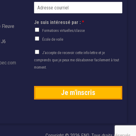
p
C
*
a
o
r
u
J
Je suis intéressé par :
*
r
e Fleuve
e
r
Formations virtuelles/classe
i
École de voile
e
1J6
l
A
*
J’accepte de recevoir cette info-lettre et je
u
comprends que je peux me désabonner facilement à tout
ebec.com
t
moment.
o
r
i
s
Je m'inscris
a
t
i
o
n
*
Copyright © 2026 FNQ. Tous droits réservés.