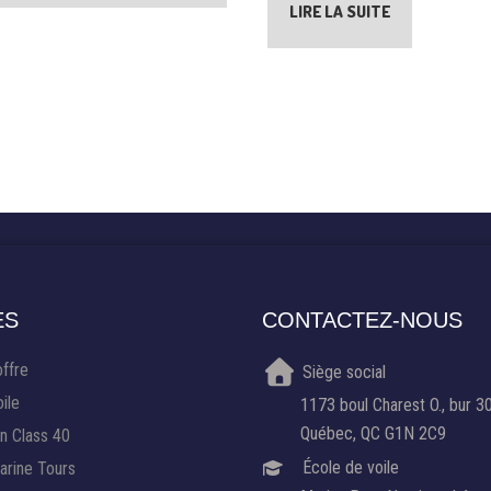
LIRE LA SUITE
ES
CONTACTEZ-NOUS
offre
Siège social
ile
1173 boul Charest O., bur 3
Québec, QC G1N 2C9
n Class 40
École de voile
rine Tours