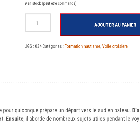
9 en stock (peut être commandé)
quantité de L'Intracostal, le guide
AJOUTER AU PANIER
UGS :
034
Catégories :
Formation nautisme
,
Voile croisière
le pour quiconque prépare un départ vers le sud en bateau.
D’a
rt.
Ensuite
, il aborde de nombreux sujets utiles pendant le vo