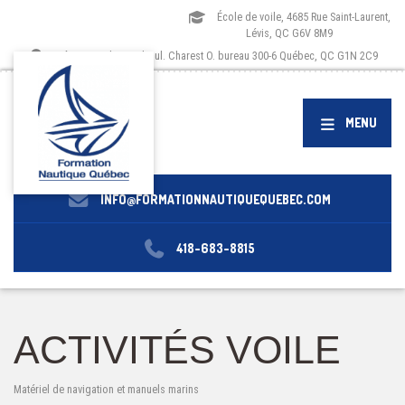
École de voile, 4685 Rue Saint-Laurent,
Lévis, QC G6V 8M9
Siège social, 1173 boul. Charest O. bureau 300-6 Québec, QC G1N 2C9
MENU
INFO@FORMATIONNAUTIQUEQUEBEC.COM
418-683-8815
ACTIVITÉS VOILE
Matériel de navigation et manuels marins