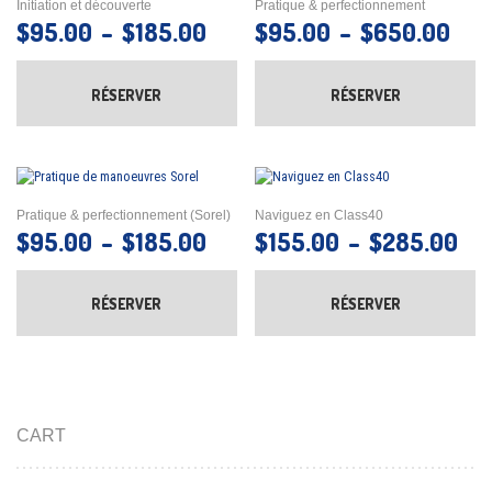
Initiation et découverte
Pratique & perfectionnement
Plage de prix : $95.00 à $1
Plag
$
95.00
–
$
185.00
$
95.00
–
$
650.00
Ce produit a plusieurs variations. Les options
Ce 
RÉSERVER
RÉSERVER
Pratique & perfectionnement (Sorel)
Naviguez en Class40
Plage de prix : $95.00 à $1
Pla
$
95.00
–
$
185.00
$
155.00
–
$
285.00
Ce produit a plusieurs variations. Les options
Ce 
RÉSERVER
RÉSERVER
CART