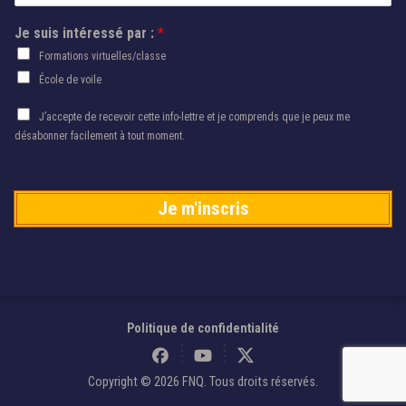
i
u
s
Je suis intéressé par :
*
r
:
r
Formations virtuelles/classe
i
École de voile
e
l
A
J’accepte de recevoir cette info-lettre et je comprends que je peux me
*
u
désabonner facilement à tout moment.
t
o
r
i
Je m'inscris
s
a
t
i
o
n
Politique de confidentialité
*
Copyright © 2026 FNQ. Tous droits réservés.