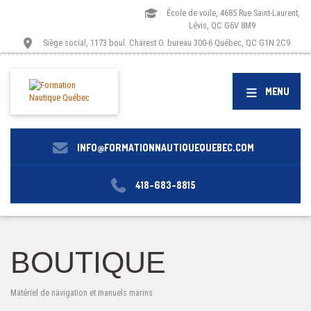
École de voile, 4685 Rue Saint-Laurent,
Lévis, QC G6V 8M9
Siège social, 1173 boul. Charest O. bureau 300-6 Québec, QC G1N 2C9
MENU
INFO@FORMATIONNAUTIQUEQUEBEC.COM
418-683-8815
BOUTIQUE
Matériel de navigation et manuels marins