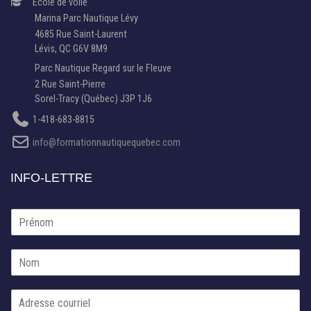
École de voile
Marina Parc Nautique Lévy
4685 Rue Saint-Laurent
Lévis, QC G6V 8M9
Parc Nautique Regard sur le Fleuve
2 Rue Saint-Pierre
Sorel-Tracy (Québec) J3P 1J6
1-418-683-8815
info@formationnautiquequebec.com
INFO-LETTRE
P
r
é
p
N
n
a
o
o
r
m
m
s
C
*
u
o