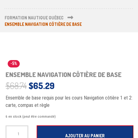
FORMATION NAUTIQUE QUÉBEC
ENSEMBLE NAVIGATION CÔTIÈRE DE BASE
-5%
ENSEMBLE NAVIGATION CÔTIÈRE DE BASE
Le prix initial était : $68.74.
Le prix actuel est : $6
$
68.74
$
65.29
Ensemble de base requis pour les cours Navigation côtière 1 et 2:
carte, compas et règle
6 en stock (peut être commandé)
quantité de Ensemble navigation côtière de base
AJOUTER AU PANIER