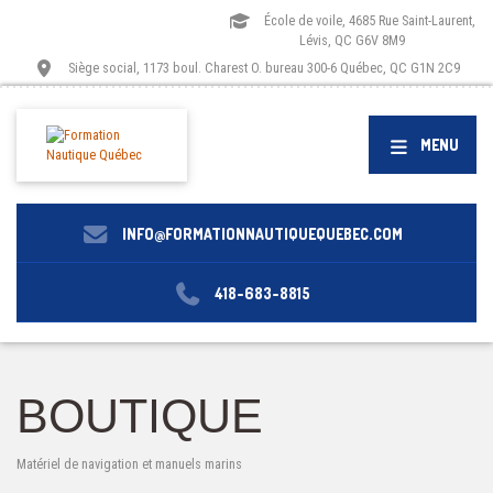
École de voile, 4685 Rue Saint-Laurent,
Lévis, QC G6V 8M9
Siège social, 1173 boul. Charest O. bureau 300-6 Québec, QC G1N 2C9
MENU
INFO@FORMATIONNAUTIQUEQUEBEC.COM
418-683-8815
BOUTIQUE
Matériel de navigation et manuels marins