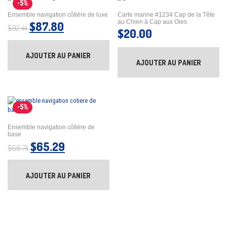
-5%
Ensemble navigation côtière de luxe
Carte marine #1234 Cap de la Tête
au Chien à Cap aux Oies
Le prix initial était : $92.44.
Le prix actuel est : $87.80.
$
87.80
$
92.44
$
20.00
AJOUTER AU PANIER
AJOUTER AU PANIER
-5%
Ensemble navigation côtière de
base
Le prix initial était : $68.74.
Le prix actuel est : $65.29.
$
65.29
$
68.74
AJOUTER AU PANIER