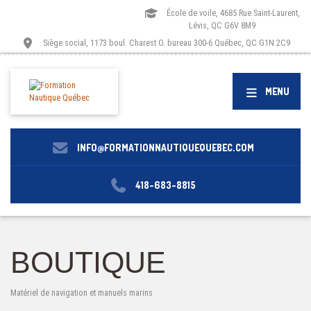
École de voile, 4685 Rue Saint-Laurent,
Lévis, QC G6V 8M9
Siège social, 1173 boul. Charest O. bureau 300-6 Québec, QC G1N 2C9
MENU
INFO@FORMATIONNAUTIQUEQUEBEC.COM
418-683-8815
BOUTIQUE
Matériel de navigation et manuels marins