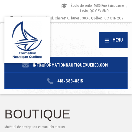
École de voile, 4685 Rue Saint-Laurent,
Lévis, QC G6V 8M9
Siège social, 1173 boul. Charest O. bureau 300-6 Québec, QC G1N 2C9
MENU
INFO@FORMATIONNAUTIQUEQUEBEC.COM
418-683-8815
BOUTIQUE
Matériel de navigation et manuels marins