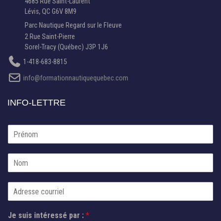
4685 Rue Saint-Laurent
Lévis, QC G6V 8M9
Parc Nautique Regard sur le Fleuve
2 Rue Saint-Pierre
Sorel-Tracy (Québec) J3P 1J6
1-418-683-8815
info@formationnautiquequebec.com
INFO-LETTRE
P
r
é
N
n
o
o
m
m
s
C
*
u
o
i
u
s
Je suis intéressé par :
*
r