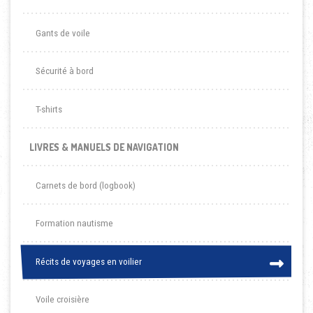
Gants de voile
Sécurité à bord
T-shirts
LIVRES & MANUELS DE NAVIGATION
Carnets de bord (logbook)
Formation nautisme
Récits de voyages en voilier
Récits de voyages en voilier
Voile croisière