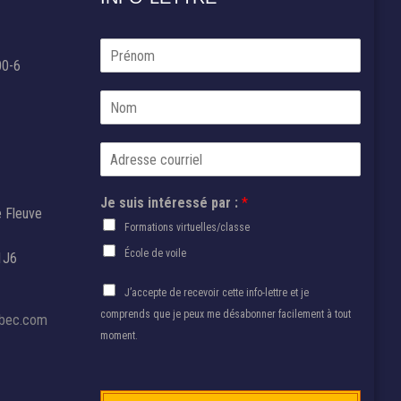
P
r
00-6
é
N
n
o
o
m
m
C
*
o
u
s
Je suis intéressé par :
*
r
u
e Fleuve
r
i
Formations virtuelles/classe
i
s
École de voile
e
1J6
N
l
o
A
*
J’accepte de recevoir cette info-lettre et je
m
u
comprends que je peux me désabonner facilement à tout
P
ebec.com
t
r
moment.
o
é
r
n
i
o
s