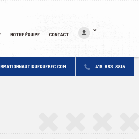
Siège social, 1173 boul. Charest O. bureau 300-6 Québec, QC G1N 2C9
E
NOTRE ÉQUIPE
CONTACT
ORMATIONNAUTIQUEQUEBEC.COM
418-683-8815