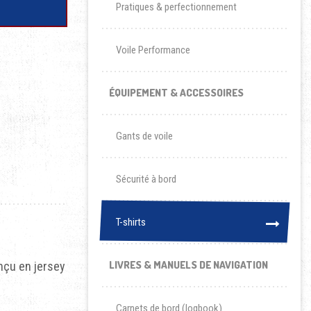
Pratiques & perfectionnement
Voile Performance
ÉQUIPEMENT & ACCESSOIRES
Gants de voile
Sécurité à bord
T-shirts
T-shirts
LIVRES & MANUELS DE NAVIGATION
nçu en jersey
Carnets de bord (logbook)