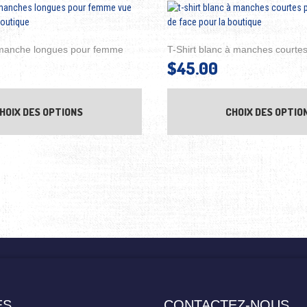
à manche longues pour femme
T-Shirt blanc à manches court
$
45.00
variations. Les options peuvent être choisies sur la page du produit
Ce produit a plusieurs variations. Les opti
HOIX DES OPTIONS
CHOIX DES OPTIO
ES
CONTACTEZ-NOUS