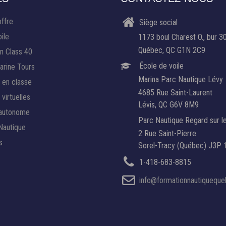
offre
Siège social
ile
1173 boul Charest O., bur 3
Québec, QC G1N 2C9
n Class 40
École de voile
rine Tours
Marina Parc Nautique Lévy
 en classe
4685 Rue Saint-Laurent
virtuelles
Lévis, QC G6V 8M9
 autonome
Parc Nautique Regard sur l
Nautique
2 Rue Saint-Pierre
s
Sorel-Tracy (Québec) J3P 
1-418-683-8815
info@formationnautiquequ