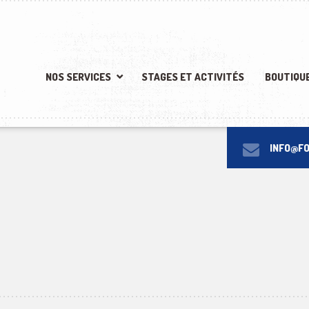
Laurent, Lévis, QC G6V 8M9
NOS SERVICES
STAGES ET ACTIVITÉS
BOUTIQU
INFO@F