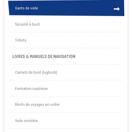
Gants de voile
Gants de voile
Sécurité à bord
T-shirts
LIVRES & MANUELS DE NAVIGATION
Carnets de bord (logbook)
Formation nautisme
Récits de voyages en voilier
Voile croisière