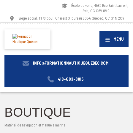
École de voile, 4685 Rue Saint-Laurent,
Lévis, QC G6V 8M9
Siège social, 1173 boul. Charest O. bureau 300-6 Québec, QC G1N 2C9
MENU
INFO@FORMATIONNAUTIQUEQUEBEC.COM
418-683-8815
BOUTIQUE
Matériel de navigation et manuels marins