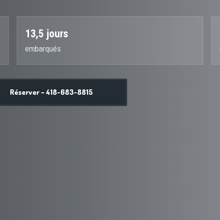
13,5 jours
embarqués
Réserver – 418-683-8815